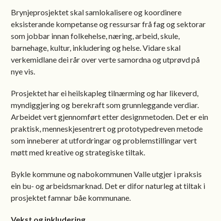
Brynjeprosjektet skal samlokalisere og koordinere
eksisterande kompetanse og ressursar frå fag og sektorar
som jobbar innan folkehelse, næring, arbeid, skule,
barnehage, kultur, inkludering og helse. Vidare skal
verkemidlane dei rår over verte samordna og utprøvd på
nye vis.
Prosjektet har ei heilskapleg tilnærming og har likeverd,
myndiggjering og berekraft som grunnleggande verdiar.
Arbeidet vert gjennomført etter designmetoden. Det er ein
praktisk, menneskjesentrert og prototypedreven metode
som inneberer at utfordringar og problemstillingar vert
møtt med kreative og strategiske tiltak.
Bykle kommune og nabokommunen Valle utgjer i praksis
ein bu- og arbeidsmarknad. Det er difor naturleg at tiltak i
prosjektet famnar båe kommunane.
Vekst og inkludering