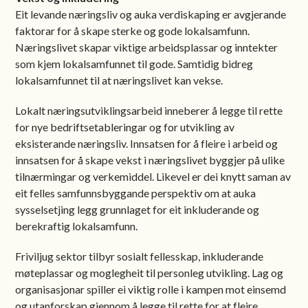
Eit levande næringsliv og auka verdiskaping er avgjerande
faktorar for å skape sterke og gode lokalsamfunn.
Næringslivet skapar viktige arbeidsplassar og inntekter
som kjem lokalsamfunnet til gode. Samtidig bidreg
lokalsamfunnet til at næringslivet kan vekse.
Lokalt næringsutviklingsarbeid inneberer å legge til rette
for nye bedriftsetableringar og for utvikling av
eksisterande næringsliv. Innsatsen for å fleire i arbeid og
innsatsen for å skape vekst i næringslivet byggjer på ulike
tilnærmingar og verkemiddel. Likevel er dei knytt saman av
eit felles samfunnsbyggande perspektiv om at auka
sysselsetjing legg grunnlaget for eit inkluderande og
berekraftig lokalsamfunn.
Friviljug sektor tilbyr sosialt fellesskap, inkluderande
møteplassar og moglegheit til personleg utvikling. Lag og
organisasjonar spiller ei viktig rolle i kampen mot einsemd
og utanforskap gjennom å legge til rette for at fleire