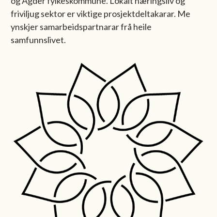
og Agder fylkeskommune. Lokalt næringsliv og
friviljug sektor er viktige prosjektdeltakarar. Me
ynskjer samarbeidspartnarar frå heile
samfunnslivet.