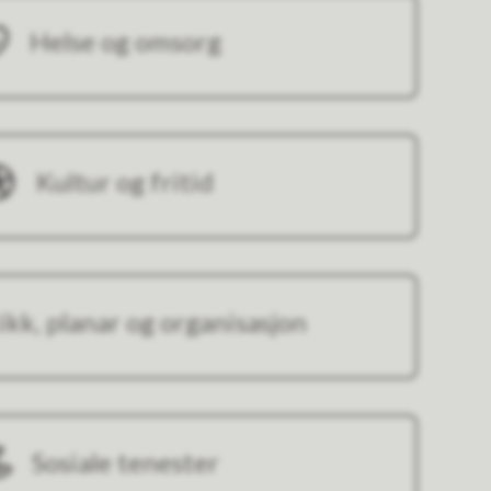
Helse og omsorg
Kultur og fritid
tikk, planar og organisasjon
Sosiale tenester