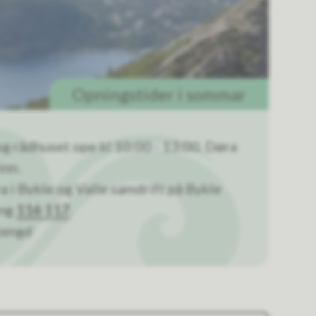
Opningstider i sommar
 og rådhuset ope kl 10:00 - 13:00. Døra
inn.
ra i Bykle og Valle samdrift på Bykle
ing
116 117
.
stengd