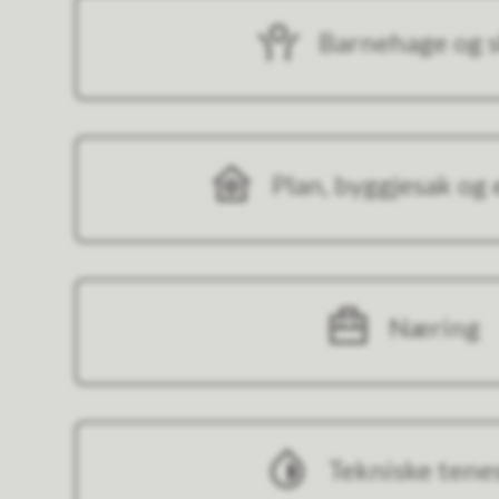
Barnehage og s
Plan, byggjesak og
Næring
Tekniske tene