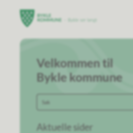
Bykle kommune
Bykle kommun
Velkommen til
Bykle kommune
Aktuelle sider