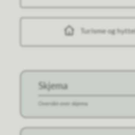
Turisme og hytte
Skjema
Oversikt over skjema