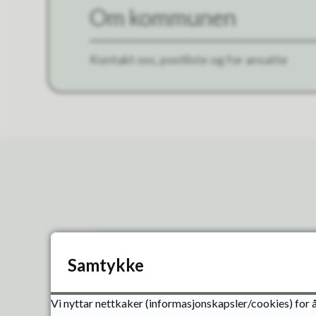
Om kommunen
Kontakt oss, postliste og for ansatte
Samtykke
Politikk og innsyn
Vi nyttar nettkaker (informasjonskapsler/cookies) for å