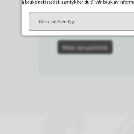
å bruke nettstedet, samtykker du til vår bruk av inform
Her kan du finne oversikt ov
møter, møtedokument, postli
Berre nødvendige
høyringar
Meir om politikk