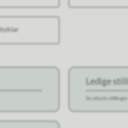
byklar
Ledige stil
Se utlyste stilling