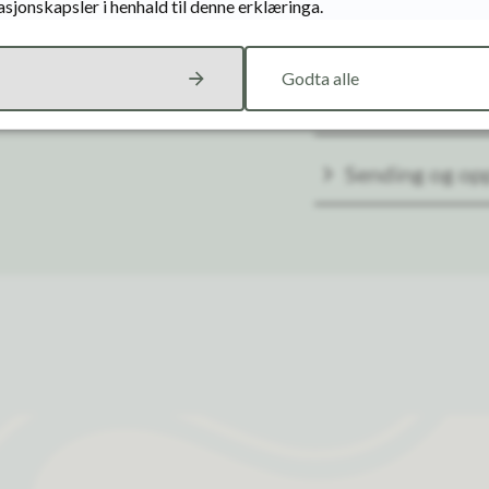
asjonskapsler i henhald til denne erklæringa.
Postliste
er politiske
ste og aktuelle
Godta alle
Høyringar og 
Sending og opp