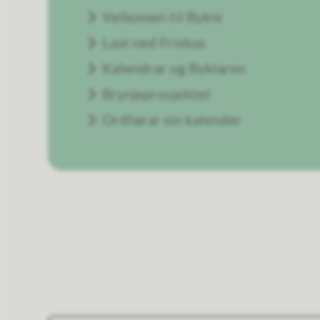
Velkomen til Bykle
Last ned Friskus
Kalendrar og Byklaren
Brynjeprosjektet
Ordførar sin kalender