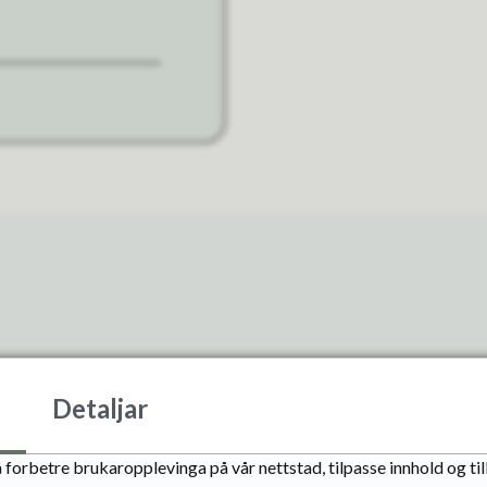
Detaljar
Møtekalender
 forbetre brukaropplevinga på vår nettstad, tilpasse innhold og ti