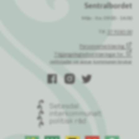
Sentralbordet
Mån - fre: 09:00 - 14:00
Tlf:
37 93 85 00
Personvernerklæring
Tilgjengelegheitserklæringar for
nettstader og appar kommunen brukar