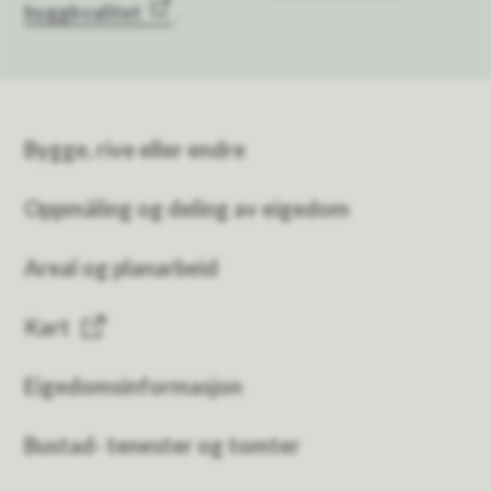
byggkvalitet
.
Bygge, rive eller endre
Oppmåling og deling av eigedom
Areal og planarbeid
Kart
Eigedomsinformasjon
Bustad- tenester og tomter