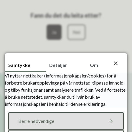
Fann du det du leita etter?
Ja
Nei
Samtykke
Detaljar
Om
Vi nyttar nettkaker (informasjonskapsler/cookies) for å
forbetre brukaropplevinga på vår nettstad, tilpasse innhold
og tilby funksjonar samt analysere trafikken. Ved å fortsette
å bruke nettstedet, samtykker du til vår bruk av
Kontakt oss
informasjonskapsler i henhald til denne erklæringa.
post@bykle.kommune.no
Berre nødvendige
Org.nr.: 958 814 968 - Kommunenummer 4222