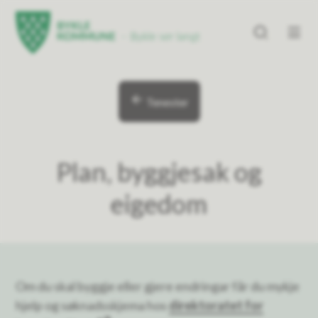
Bykle kommune
Bykle kommune
Du er her:
Tenester
Plan, byggjesak og
eigedom
Om du skal byggje eller gjere endringar får du mykje
hjelp og søknadsskjema hos
direktoratet for