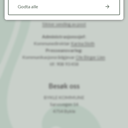
fakturamottak@bykle.kommune.no
Godta alle
Kontonummer: 2835.20.00266
Sikker sending av post
Administrasjonssjef:
Kommunedirektør
Karina Sloth
Presseansvarleg:
Kommunikasjonsrådgjevar
Ole Birger Lien
tlf: 908 93 458
Besøk oss
BYKLE KOMMUNE
Sarvsvegen 14
4754 Bykle