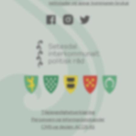
nettstader og appar kommunen brukar
Tilgjengelighetserklæring
Personvern og informasjonskapsler
CMS og design: ACOS AS