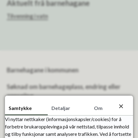
Aktuelt frå barnehagane
Tilvenning i vatn
Barnehagane i kommunen
Søknad om barnehageplass, endring eller
oppseiing
Samtykke
Detaljar
Om
Pris og redusert betaling
Vi nyttar nettkaker (informasjonskapsler/cookies) for å
forbetre brukaropplevinga på vår nettstad, tilpasse innhold
Årskalender og årsplan
og tilby funksjonar samt analysere trafikken. Ved å fortsette