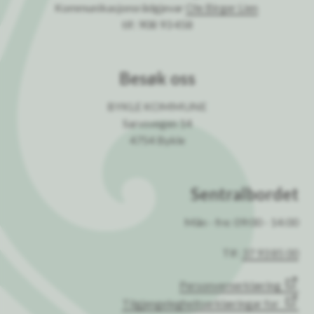
Kommunikasjonsrådgjevar
Ole Birger Lien
tlf: 908 93 458
Besøk oss
BYKLE KOMMUNE
Sarvsvegen 14
4754 Bykle
Sentralbordet
Mån - fre: 09:00 - 14:00
Tlf:
37 93 85 00
Personvernerklæring
Tilgjengelegheitserklæringar for