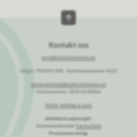
Kontakt oss
post@bykle.kommune.no
Org.nr.: 958 814 968 - Kommunenummer 4222
fakturamottak@bykle.kommune.no
Kontonummer: 2835.20.00266
Sikker sending av post
Administrasjonssjef:
Kommunedirektør
Karina Sloth
Presseansvarleg: