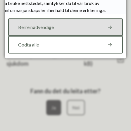
å bruke nettstedet, samtykker du til vår bruk av
Samarbeidsutvalet for barnehagane
informasjonskapsler i henhald til denne erklæringa.
Vedtekter for barnehagane
Berre nødvendige
Plan for overgang barnehage - skule
Godta alle
Informasjonsbrosjyre om
(PDF, 210
sjukdom
kB)
Fann du det du leita etter?
Ja
Nei