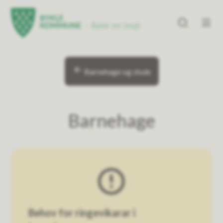
Bykle kommune
Bykle kommune
Du er her:
Barnehage og skule
Barnehage
Behov for ringevikarar i