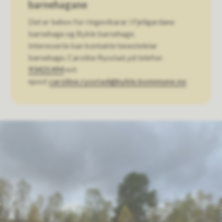
barnehagane
Det er behov for ringevikarar i Fjellgardane
barnehage og Bykle barnehage.
Interesserte kan kontakte tenesteleiar
barnehage, Caroline Rysstad, på telefon
93421494
evt.
epost
caroline.rysstad@bykle.kommune.no