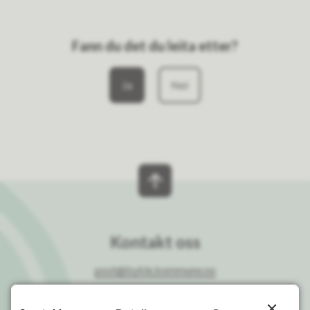
Fann du det du leita etter?
Ja
Nei
Kontakt oss
post@bykle.kommune.no
Org.nr.: 958 814 968 - Kommunenummer 4222