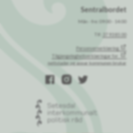
Sentralbordet
Mån - fre: 09:00 - 14:00
Tlf:
37 93 85 00
Personvernerklæring
Tilgjengelegheitserklæringar for
nettstader og appar kommunen brukar