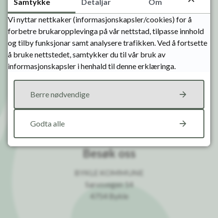
Samtykke
Detaljar
Om
fakturamottak@bykle.kommune.no
Vi nyttar nettkaker (informasjonskapsler/cookies) for å
Kontonummer: 2835.20.00266
forbetre brukaropplevinga på vår nettstad, tilpasse innhold
og tilby funksjonar samt analysere trafikken. Ved å fortsette
Sikker sending av post
å bruke nettstedet, samtykker du til vår bruk av
informasjonskapsler i henhald til denne erklæringa.
Administrasjonssjef:
Kommunedirektør
Karina Sloth
Presseansvarleg:
Berre nødvendige
Kommunikasjonsrådgjevar
Ole Birger Lien
tlf: 908 93 458
Godta alle
Besøk oss
BYKLE KOMMUNE
Sarvsvegen 14
4754 Bykle