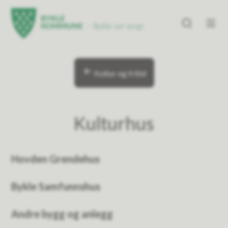
Bykle kommune
Bykle kommune
Du er her:
Kultur og fritid
Kulturhus
Hovden Grendehus
Bykle Samfunnshus
Andre bygg og anlegg