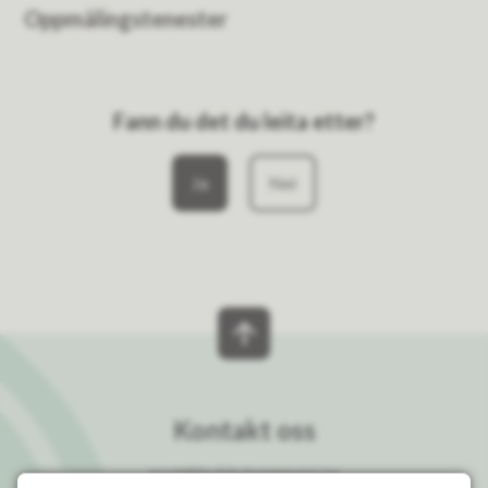
Oppmålingstenester
Fann du det du leita etter?
Ja
Nei
Kontakt oss
post@bykle.kommune.no