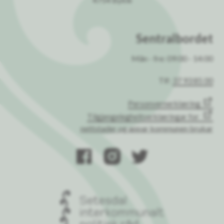
Sentralbordet
Mån - fre: 09:00 - 14:00
Tlf:
37 93 85 00
Personvernerklæring
Tilgjengelegheitserklæringar for
nettstader og appar kommunen brukar