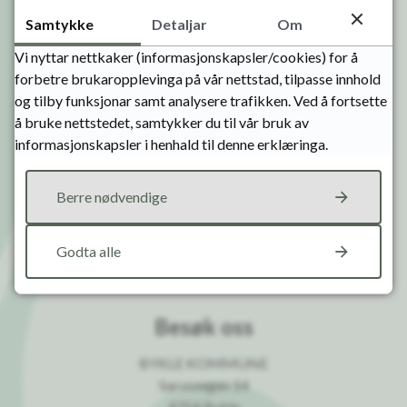
Samtykke
Detaljar
Om
Org.nr.: 958 814 968 - Kommunenummer 4222
Vi nyttar nettkaker (informasjonskapsler/cookies) for å
fakturamottak@bykle.kommune.no
forbetre brukaropplevinga på vår nettstad, tilpasse innhold
Kontonummer: 2835.20.00266
og tilby funksjonar samt analysere trafikken. Ved å fortsette
å bruke nettstedet, samtykker du til vår bruk av
Sikker sending av post
informasjonskapsler i henhald til denne erklæringa.
Administrasjonssjef:
Kommunedirektør
Karina Sloth
Berre nødvendige
Presseansvarleg:
Kommunikasjonsrådgjevar
Ole Birger Lien
Godta alle
tlf: 908 93 458
Besøk oss
BYKLE KOMMUNE
Sarvsvegen 14
4754 Bykle