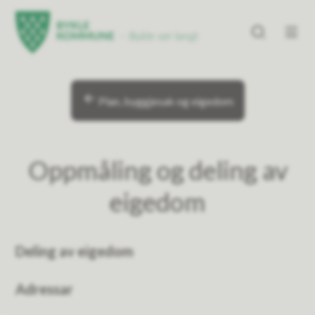
Bykle kommune
Bykle kommune
Du er her:
Plan, byggjesak og eigedom
Oppmåling og deling av
eigedom
Deling av eigedom
Adressar