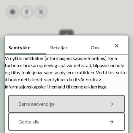
Skriv ut
Del på Facebook
Del på Twitter
Samtykke
Detaljar
Om
Vi nyttar nettkaker (informasjonskapsler/cookies) for å
Kontakt oss
forbetre brukaropplevinga på vår nettstad, tilpasse innhold
og tilby funksjonar samt analysere trafikken. Ved å fortsette
post@bykle.kommune.no
å bruke nettstedet, samtykker du til vår bruk av
informasjonskapsler i henhald til denne erklæringa.
Org.nr.: 958 814 968 - Kommunenummer 4222
fakturamottak@bykle.kommune.no
Berre nødvendige
Kontonummer: 2835.20.00266
Sikker sending av post
Godta alle