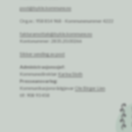
post@bykle.kommune.no
Org.nr.: 958 814 968 - Kommunenummer 4222
fakturamottak@bykle.kommune.no
Kontonummer: 2835.20.00266
Sikker sending av post
Administrasjonssjef:
Kommunedirektør
Karina Sloth
Presseansvarleg:
Kommunikasjonsrådgjevar
Ole Birger Lien
tlf: 908 93 458