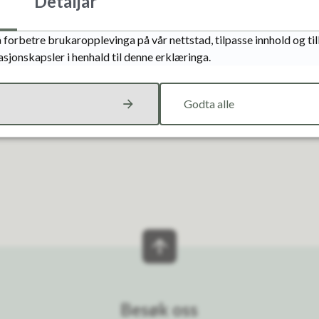
Detaljar
Fann du det du leita etter?
 forbetre brukaropplevinga på vår nettstad, tilpasse innhold og ti
asjonskapsler i henhald til denne erklæringa.
Ja
Nei
Godta alle
Besøk oss