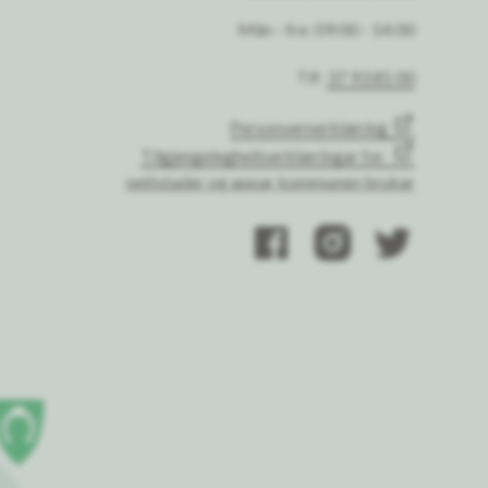
Mån - fre: 09:00 - 14:00
Tlf:
37 93 85 00
Personvernerklæring
Tilgjengelegheitserklæringar for
nettstader og appar kommunen brukar