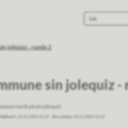
e
n jolequiz - runde 2
mmune sin jolequiz - 
ommune hardt på ein jolequiz!
Publisert
26.12.2024 10:18
Sist endra
26.12.2024 10:18