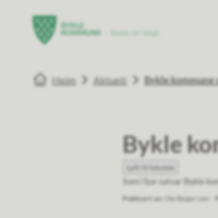
Bykle kommune
Bykle kommun
Du er her:
Heim
Aktuelt
Bykle kommune si
Bykle ko
Lytt til teksten
Som i fjor satsar Bykle k
Publisert av
Ole Birger Lien