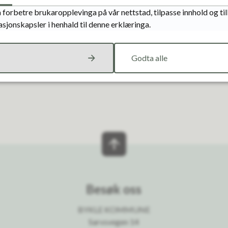
 forbetre brukaropplevinga på vår nettstad, tilpasse innhold og ti
asjonskapsler i henhald til denne erklæringa.
Ja
Nei
Godta alle
Besøk oss
BYKLE KOMMUNE
Sarvsvegen 14