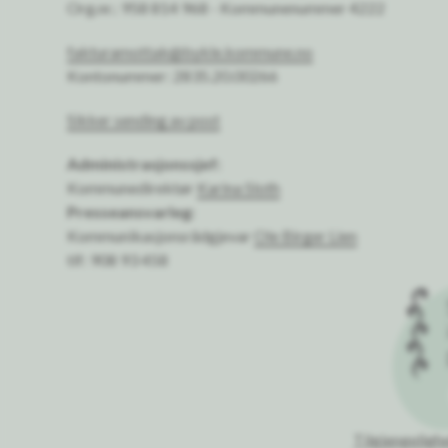
Org.nr.: 958 814 968 - Kommunenummer 4222
fakturamottak@bykle.kommune.no
Kontonummer: 2835.20.00266
Sikker sending av post
Administrasjonssjef:
Kommunedirektør
Karina Sloth
Presseansvarleg:
Kommunikasjonsrådgjevar
Ole Birger Lien
tlf: 908 93 458
Tilgjengeligh