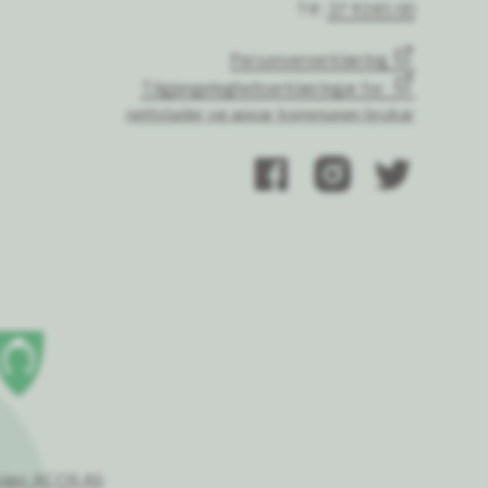
Tlf:
37 93 85 00
Personvernerklæring
Tilgjengelegheitserklæringar for
nettstader og appar kommunen brukar
ign: ACOS AS