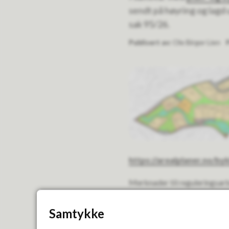
sendt på høyring og lagd 
sak 95/26.
Publisert av
Ole Birger Lien
https://arealplaner.no/by
Merknader til reguleringsarb
post@bykle.kommune.no
Samtykke