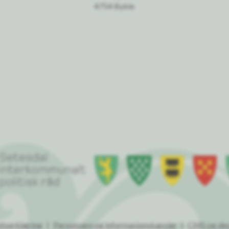
4754 Bykle
etserklæring
Personvern og informasjonskapsler
CMS og des