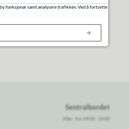
lby funksjonar samt analysere trafikken. Ved å fortsette
Sentralbordet
Mån - fre: 09:00 - 14:00