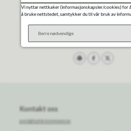
Vi nyttar nettkaker (informasjonskapsler/cookies) for å
å bruke nettstedet, samtykker du til vår bruk av inform
Berre nødvendige
Skriv ut
Del på Facebook
Del på Twitter
Kontakt oss
post@bykle.kommune.no