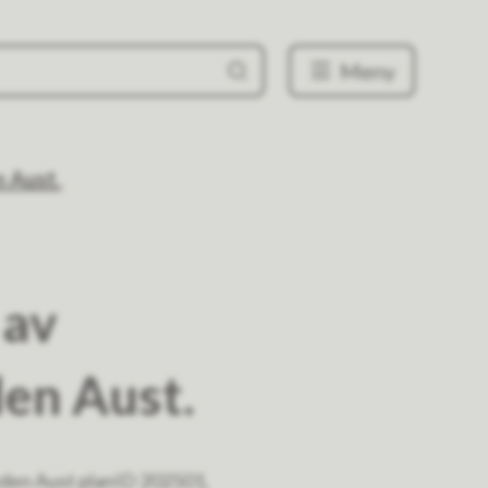
Meny
n Aust.
 av
den Aust.
vden Aust planID 202501,