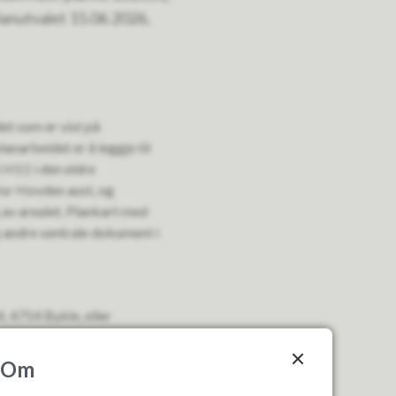
planutvalet 15.06.2026,
t som er vist på
anarbeidet er å leggje til
t H11 i den eldre
for Hovden aust, og
g av arealet. Plankart med
 andre sentrale dokument i
, 4754 Bykle, eller
Om