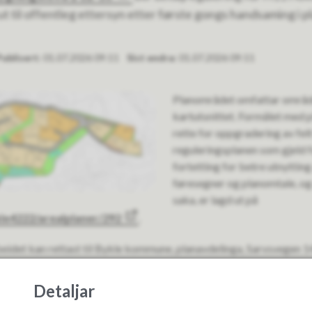
ut til offentleg ettersyn etter første gongs handsaming i 
Publisert
01.07.2026 09:11
Sist endra
01.07.2026 09:11
Planområdet omfattar område
kartutsnittet. Formålet med pl
rette for oppgradering av fel
reguleringsplanen som gjeld 
fortetting for betre utnyttin
føresegner og planomtale, og
saka, er lagd ut på
kle4222/arealplaner/292
.
eidet kan rettast til Bykle kommune, planavdelinga, Sarvsvegen 14
innan 07.09.2026.
Detaljar
Fann du det du leita etter?