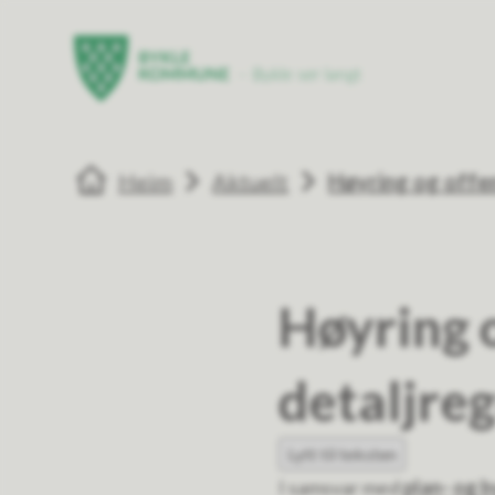
Bykle kommune
Bykle kommun
Du er her:
Heim
Aktuelt
Høyring og offen
Høyring 
detaljre
Lytt til teksten
I samsvar med
plan- og 