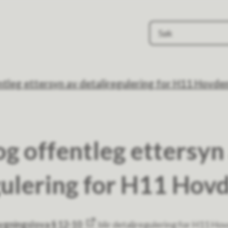
e
tleg ettersyn av detaljregulering for H11 Hovde
og offentleg ettersyn
gulering for H11 Hov
bygningslova § 12-10
blir detaljregulering for H11 Ho